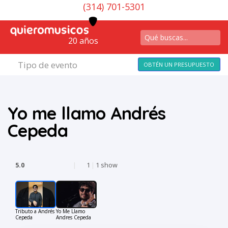
(314) 701-5301
20 años
Tipo de evento
OBTÉN UN PRESUPUESTO
Yo me llamo Andrés
Cepeda
5.0
|
1
|
1 show
Tributo a Andrés
Yo Me Llamo
Cepeda
Andres Cepeda