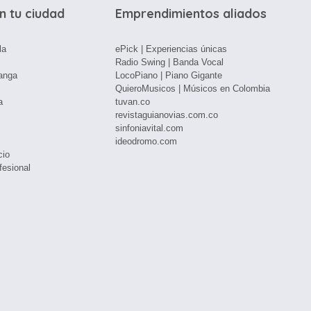
n tu ciudad
Emprendimientos aliados
la
ePick | Experiencias únicas
Radio Swing | Banda Vocal
anga
LocoPiano | Piano Gigante
QuieroMusicos | Músicos en Colombia
a
tuvan.co
revistaguianovias.com.co
sinfoniavital.com
ideodromo.com
cio
fesional