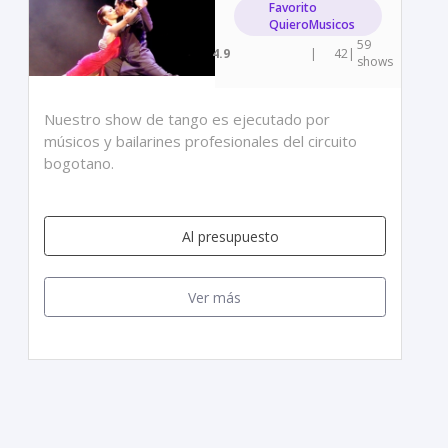
Favorito
QuieroMusicos
59
4.9
|
42
|
shows
Nuestro show de tango es ejecutado por
músicos y bailarines profesionales del circuito
bogotano.
Al presupuesto
Ver más