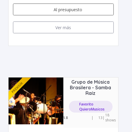
Al presupuesto
Ver más
Grupo de Música
Brasilera - Samba
Raíz
Favorito
QuieroMusicos
18
4.8
|
13
|
shows