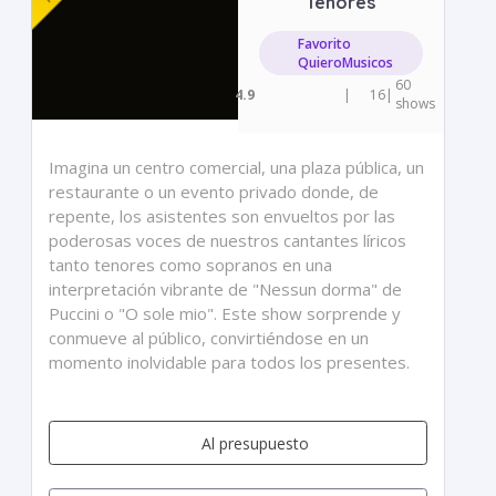
Tenores
Favorito
QuieroMusicos
60
4.9
|
16
|
shows
Imagina un centro comercial, una plaza pública, un
restaurante o un evento privado donde, de
repente, los asistentes son envueltos por las
poderosas voces de nuestros cantantes líricos
tanto tenores como sopranos en una
interpretación vibrante de "Nessun dorma" de
Puccini o "O sole mio". Este show sorprende y
conmueve al público, convirtiéndose en un
momento inolvidable para todos los presentes.
Al presupuesto