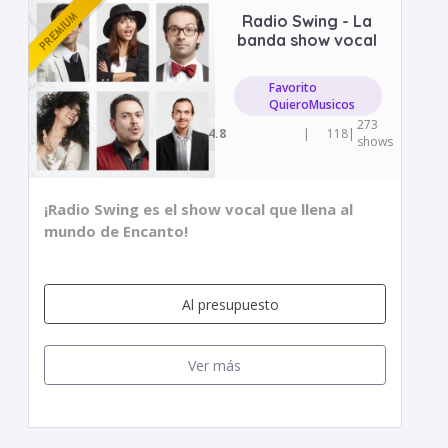
Radio Swing - La
banda show vocal
Favorito
QuieroMusicos
273
4.8
|
118
|
shows
¡Radio Swing es el show vocal que llena al
mundo de Encanto!
Al presupuesto
Ver más