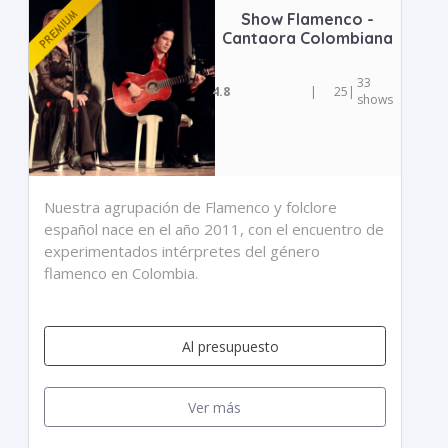
Show Flamenco -
Cantaora Colombiana
33
4.8
|
25
|
shows
Nuestra agrupación de Flamenco y folclore
español nace en el año 2011, con el encuentro de
experimentados intérpretes del género
flamenco en Colombia.
Al presupuesto
Ver más