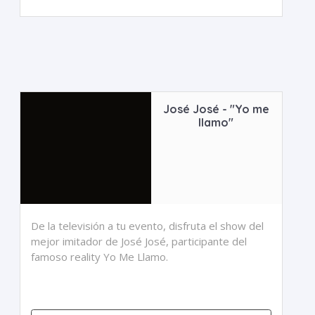
José José - "Yo me
llamo"
De la televisión a tu evento, disfruta el show del
mejor imitador de José José, participante del
famoso reality Yo Me Llamo.