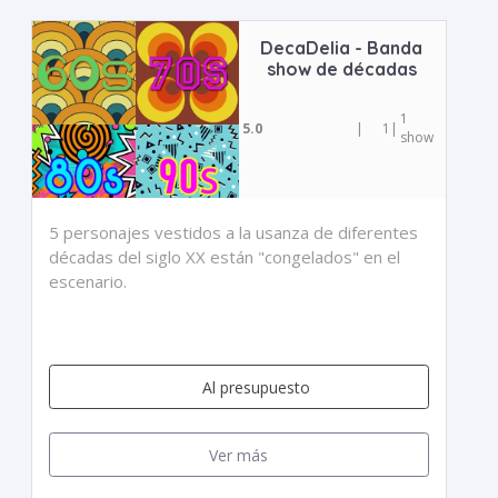
DecaDelia - Banda
show de décadas
1
5.0
|
1
|
show
5 personajes vestidos a la usanza de diferentes
décadas del siglo XX están "congelados" en el
escenario.
Al presupuesto
Ver más