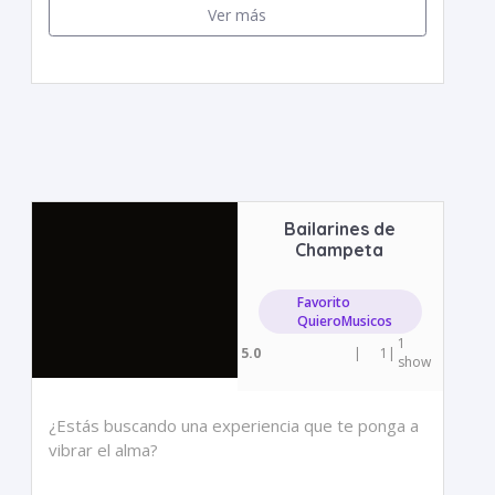
Ver más
Bailarines de
Champeta
Favorito
QuieroMusicos
1
5.0
|
1
|
show
¿Estás buscando una experiencia que te ponga a
vibrar el alma?