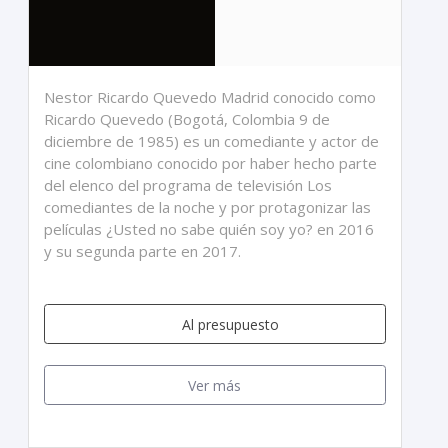
Nestor Ricardo Quevedo Madrid conocido como
Ricardo Quevedo (Bogotá, Colombia 9 de
diciembre de 1985) es un comediante y actor de
cine colombiano conocido por haber hecho parte
del elenco del programa de televisión Los
comediantes de la noche y por protagonizar las
películas ¿Usted no sabe quién soy yo? en 2016
y su segunda parte en 2017.
Al presupuesto
Ver más