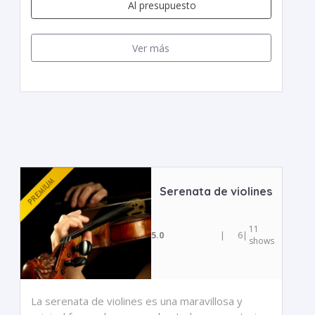
Al presupuesto
Ver más
Serenata de violines
11
5.0
|
6
|
shows
La serenata de violines es una maravillosa y