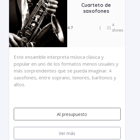
Cuarteto de
saxofones
4
4.7
|
2
|
shows
Este ensamble interpreta música clásica y
popular en uno de los formatos menos usuales y
más sorprendentes que se pueda imaginar: 4
saxofones, entre soprano, tenores, barítonos y
altos.
Al presupuesto
Ver más