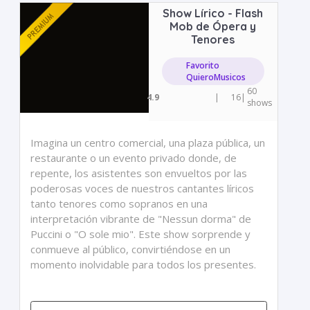
Show Lírico - Flash
Mob de Ópera y
Tenores
Favorito
QuieroMusicos
60
4.9
|
16
|
shows
Imagina un centro comercial, una plaza pública, un
restaurante o un evento privado donde, de
repente, los asistentes son envueltos por las
poderosas voces de nuestros cantantes líricos
tanto tenores como sopranos en una
interpretación vibrante de "Nessun dorma" de
Puccini o "O sole mio". Este show sorprende y
conmueve al público, convirtiéndose en un
momento inolvidable para todos los presentes.