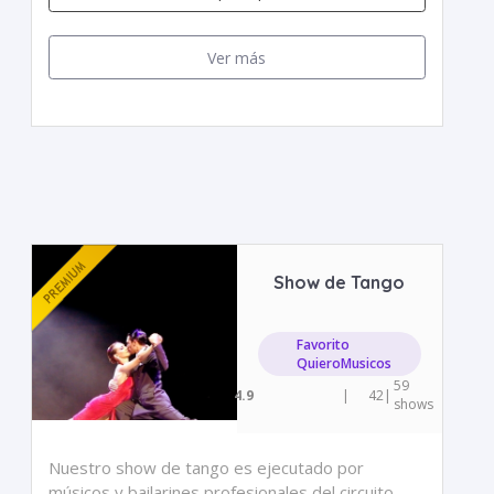
Ver más
Show de Tango
Favorito
QuieroMusicos
59
4.9
|
42
|
shows
Nuestro show de tango es ejecutado por
músicos y bailarines profesionales del circuito