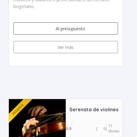
bogotano.
Al presupuesto
Ver más
Serenata de violines
11
5.0
|
6
|
shows