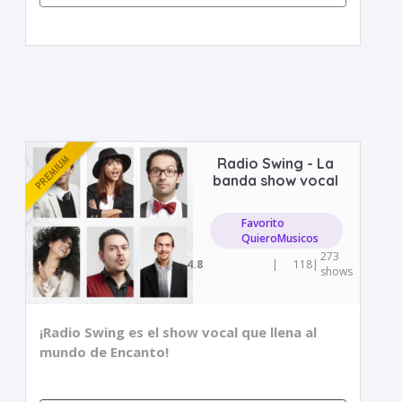
Radio Swing - La
banda show vocal
Favorito
QuieroMusicos
273
4.8
|
118
|
shows
¡Radio Swing es el show vocal que llena al
mundo de Encanto!