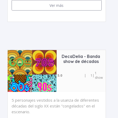
Ver más
DecaDelia - Banda
show de décadas
1
5.0
|
1
|
show
5 personajes vestidos a la usanza de diferentes
décadas del siglo XX están "congelados" en el
escenario.