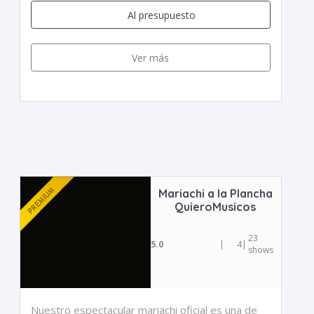
Al presupuesto
Ver más
Mariachi a la Plancha
QuieroMusicos
23
5.0
|
4
|
shows
Nuestro espectacular mariachi oficial es una de