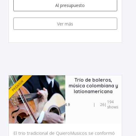
Al presupuesto
Ver más
Trío de boleros,
música colombiana y
lationamericana
194
4.9
|
26
|
shows
El trio tradicional de QuieroMusicos se conformó