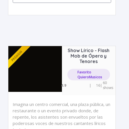
Show Lírico - Flash
Mob de Ópera y
Tenores
Favorito
QuieroMusicos
60
4.9
|
16
|
shows
Imagina un centro comercial, una plaza pública, un
restaurante o un evento privado donde, de
repente, los asistentes son envueltos por las
poderosas voces de nuestros cantantes líricos