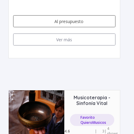
Al presupuesto
Ver más
Musicoterapia -
Sinfonía Vital
Favorito
QuieroMusicos
4
4.6
|
3
|
shows