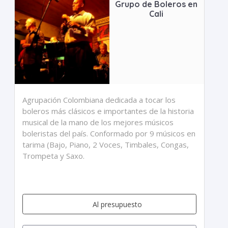
Grupo de Boleros en
Cali
Agrupación Colombiana dedicada a tocar los
boleros más clásicos e importantes de la historia
musical de la mano de los mejores músicos
boleristas del país. Conformado por 9 músicos en
tarima (Bajo, Piano, 2 Voces, Timbales, Congas,
Trompeta y Saxo.
Al presupuesto