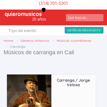
(314) 701-5301
20 años
Tipo de evento
OBTÉN UN PRESUPUESTO
Home
Géneros Artísticos
Músicas colombianas
Carranga
Músicos de carranga en Cali
Carranga / Jorge
Velosa