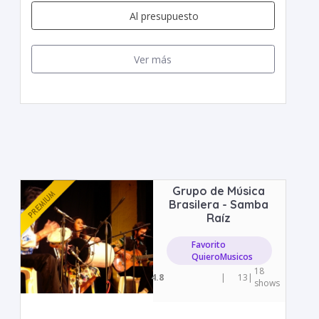
Al presupuesto
Ver más
Grupo de Música
Brasilera - Samba
Raíz
Favorito
QuieroMusicos
18
4.8
|
13
|
shows