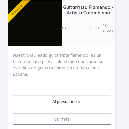
Guitarrista Flamenco -
Artista Colombiano
13
4.7
|
10
|
shows
Nuestro laureado guitarrista flamenco, es un
talentoso interprete colombiano que cursó sus
estudios de guitarra flamenca en Barcelona,
España.
Al presupuesto
Ver más