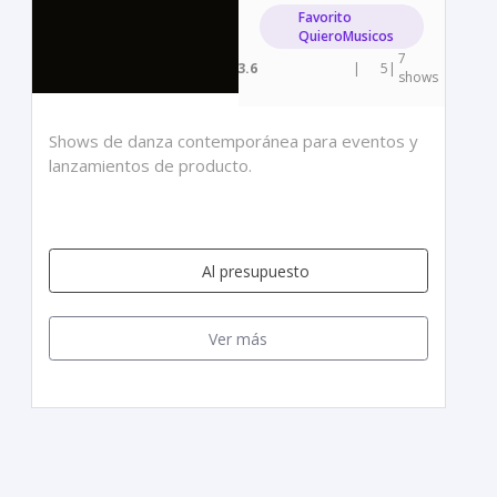
Favorito
QuieroMusicos
7
3.6
|
5
|
shows
Shows de danza contemporánea para eventos y
lanzamientos de producto.
Al presupuesto
Ver más