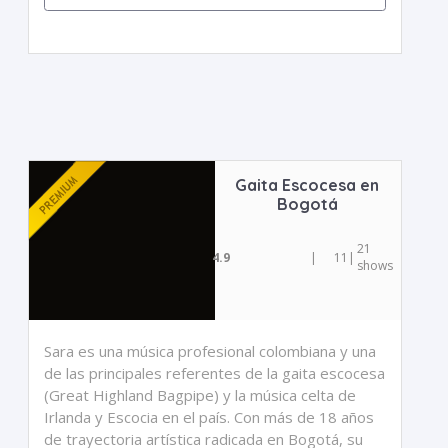
Gaita Escocesa en
Bogotá
21
4.9
|
11
|
shows
Sara es una música profesional colombiana y una
de las principales referentes de la gaita escocesa
(Great Highland Bagpipe) y la música celta de
Irlanda y Escocia en el país. Con más de 18 años
de trayectoria artística radicada en Bogotá, su