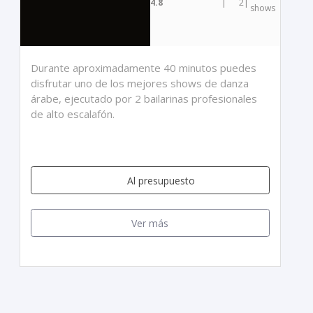
4.8
|
2
|
shows
Durante aproximadamente 40 minutos puedes
disfrutar uno de los mejores shows de danza
árabe, ejecutado por 2 bailarinas profesionales
de alto escalafón.
Al presupuesto
Ver más