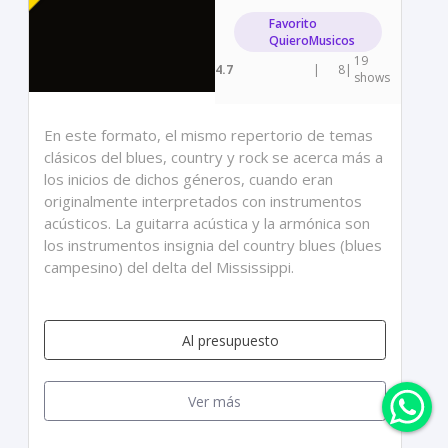
Favorito
QuieroMusicos
19
4.7
|
8
|
shows
En este formato, el mismo repertorio de temas
clásicos del blues, country y rock se acerca más a
los inicios de dichos géneros, cuando eran
originalmente interpretados con instrumentos
acústicos. La guitarra acústica y la armónica son
los instrumentos insignia del country blues (blues
campesino) del delta del Mississippi.
Al presupuesto
Ver más