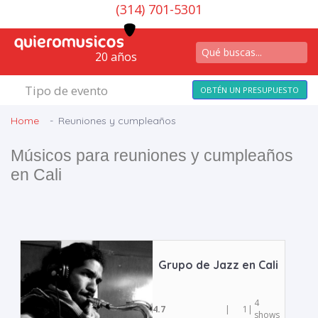
(314) 701-5301
20 años
Tipo de evento
OBTÉN UN PRESUPUESTO
Home
Reuniones y cumpleaños
Músicos para reuniones y cumpleaños
en Cali
Grupo de Jazz en Cali
4
4.7
|
1
|
shows