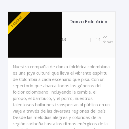
Danza Folclórica
22
4.9
|
14
|
shows
Nuestra compañía de danza folclórica colombiana
es una joya cultural que lleva el vibrante espíritu
de Colombia a cada escenario que pisa. Con un
repertorio que abarca todos los géneros del
folclor colombiano, incluyendo la cumbia, el
joropo, el bambuco, y el porro, nuestros
talentosos bailarines transportan al público en un
viaje a través de las diversas regiones del país.
Desde las melodías alegres y coloridas de la
región caribeña hasta los ritmos enérgicos de la