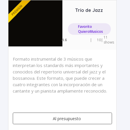
Trío de Jazz
Favorito
QuieroMusicos
11
4.6
|
10
|
shows
Formato instrumental de 3 músicos que
interpretan los standards más importantes y
conocidos del repertorio universal del jazz y el
bossanova. Este formato, que puede crecer a
cuatro integrantes con la incorporación de un
cantante y un pianista ampliamente reconocido.
Al presupuesto