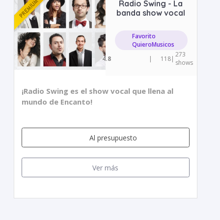
Radio Swing - La
banda show vocal
Favorito
QuieroMusicos
273
4.8
|
118
|
shows
¡Radio Swing es el show vocal que llena al
mundo de Encanto!
Al presupuesto
Ver más