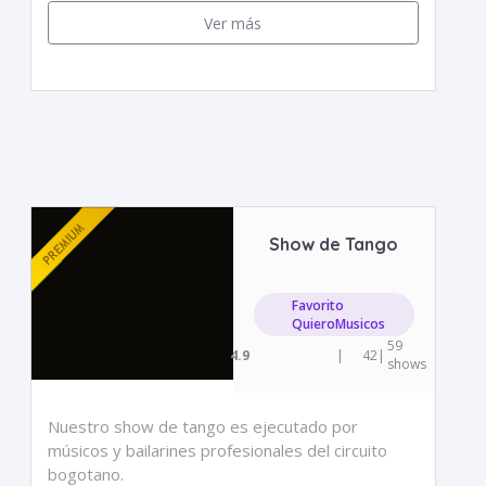
Ver más
Show de Tango
Favorito
QuieroMusicos
59
4.9
|
42
|
shows
Nuestro show de tango es ejecutado por
músicos y bailarines profesionales del circuito
bogotano.