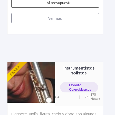
Al presupuesto
Ver más
Instrumentistas
solistas
Favorito
QuieroMusicos
175
4.4
|
26
|
shows
Clarinete, violín, flauta, chelo y oboe son algunos