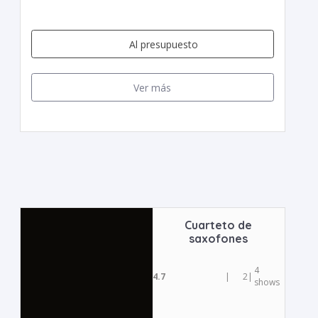
Al presupuesto
Ver más
Cuarteto de
saxofones
4
4.7
|
2
|
shows