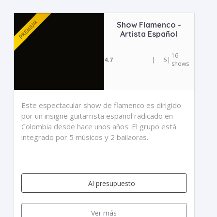
Show Flamenco -
Artista Español
16
4.7
|
5
|
shows
Este espectacular show de flamenco es dirigido
por un insigne guitarrista español radicado en
Colombia desde hace unos años. El grupo está
integrado por 5 músicos y 2 bailaoras.
Al presupuesto
Ver más