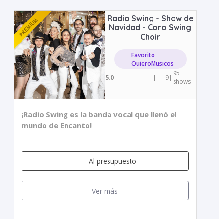
Radio Swing - Show de
Navidad - Coro Swing
Choir
Favorito
QuieroMusicos
95
5.0
|
9
|
shows
¡Radio Swing es la banda vocal que llenó el
mundo de Encanto!
Al presupuesto
Ver más