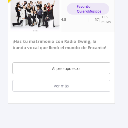
Favorito
QuieroMusicos
136
4.5
|
57
|
misas
¡Haz tu matrimonio con Radio Swing, la
banda vocal que llenó el mundo de Encanto!
Al presupuesto
Ver más