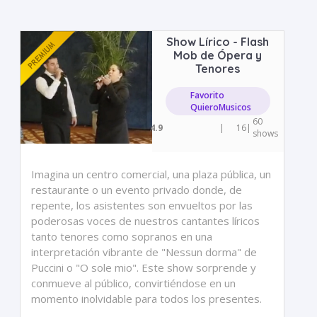
Show Lírico - Flash
Mob de Ópera y
Tenores
Favorito
QuieroMusicos
60
4.9
|
16
|
shows
Imagina un centro comercial, una plaza pública, un
restaurante o un evento privado donde, de
repente, los asistentes son envueltos por las
poderosas voces de nuestros cantantes líricos
tanto tenores como sopranos en una
interpretación vibrante de "Nessun dorma" de
Puccini o "O sole mio". Este show sorprende y
conmueve al público, convirtiéndose en un
momento inolvidable para todos los presentes.