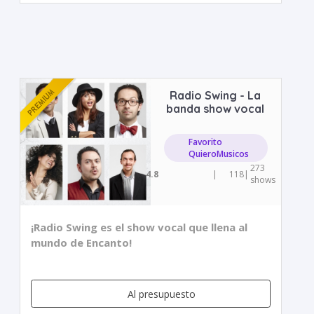
Radio Swing - La
banda show vocal
Favorito
QuieroMusicos
273
4.8
|
118
|
shows
¡Radio Swing es el show vocal que llena al
mundo de Encanto!
Al presupuesto