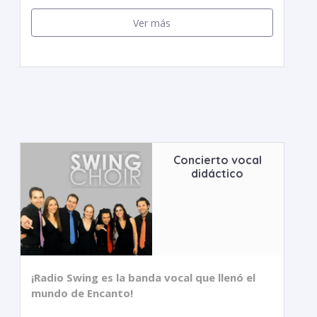
Ver más
Concierto vocal
didáctico
¡Radio Swing es la banda vocal que llenó el
mundo de Encanto!