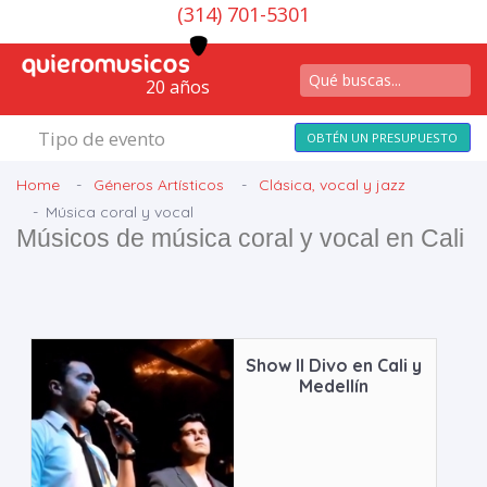
(314) 701-5301
20 años
Tipo de evento
OBTÉN UN PRESUPUESTO
Home
Géneros Artísticos
Clásica, vocal y jazz
Música coral y vocal
Músicos de música coral y vocal en Cali
Show Il Divo en Cali y
Medellín