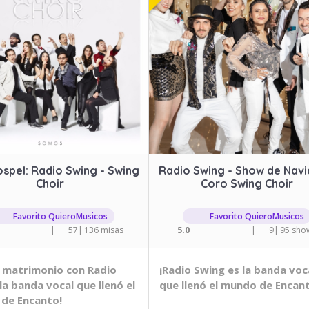
spel: Radio Swing - Swing
Radio Swing - Show de Navi
Choir
Coro Swing Choir
Favorito QuieroMusicos
Favorito QuieroMusicos
|
57
|
136 misas
5.0
|
9
|
95 sho
u matrimonio con Radio
¡Radio Swing es la banda voc
la banda vocal que llenó el
que llenó el mundo de Encan
de Encanto!