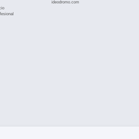
ideodromo.com
cio
fesional