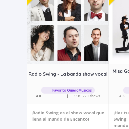
Misa Go
Radio Swing - La banda show vocal
Favorito QuieroMusicos
4.8
|
118
|
273 shows
4.5
¡Radio Swing es el show vocal que
¡Haz t
llena al mundo de Encanto!
Swing, 
mundo 