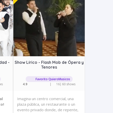
dad -
Show Lírico - Flash Mob de Ópera y
Tenores
Favorito QuieroMusicos
ws
4.9
|
16
|
60 shows
al
Imagina un centro comercial, una
to!
plaza pública, un restaurante o un
evento privado donde, de repente,