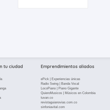
n tu ciudad
Emprendimientos aliados
la
ePick | Experiencias únicas
Radio Swing | Banda Vocal
anga
LocoPiano | Piano Gigante
QuieroMusicos | Músicos en Colombia
a
tuvan.co
revistaguianovias.com.co
sinfoniavital.com