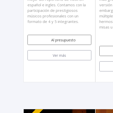
español e ingles. Contamos con la
versión
participación de prestigiosos
embarg
músicos profesionales con un
múltipl
formato de 4 y 5 integrantes.
hermoso
misas u
Al presupuesto
Ver más