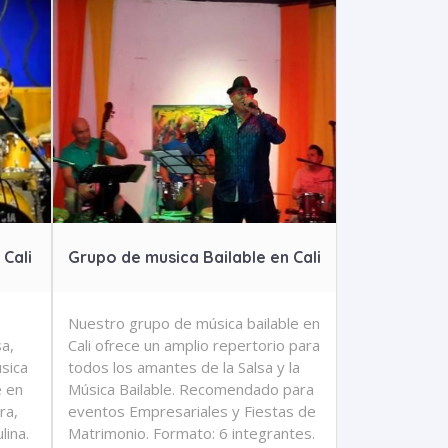
 Cali
Grupo de musica Bailable en Cali
Nuestro grupo de música bailable en
a,
Cali ofrece un amplio repertorio para
úsica
todos los amantes de la Salsa y la
e en
Música Bailable. Recomendado para
ra,
eventos Empresariales y Fiestas de
lina.
Matrimonio. Formato: 6 integrantes.