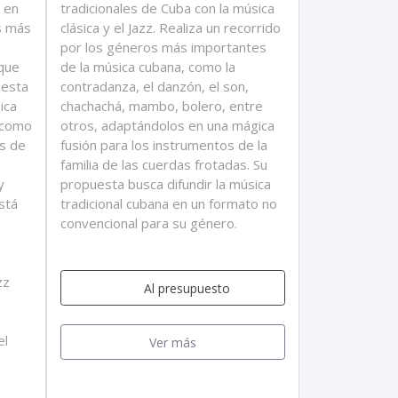
 en
tradicionales de Cuba con la música
s más
clásica y el Jazz. Realiza un recorrido
s
por los géneros más importantes
que
de la música cubana, como la
uesta
contradanza, el danzón, el son,
ica
chachachá, mambo, bolero, entre
s como
otros, adaptándolos en una mágica
s de
fusión para los instrumentos de la
familia de las cuerdas frotadas. Su
y
propuesta busca difundir la música
stá
tradicional cubana en un formato no
convencional para su género.
zz
Al presupuesto
el
Ver más