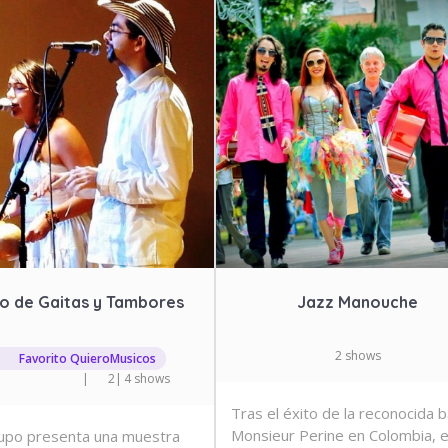
o de Gaitas y Tambores
Jazz Manouche
2 shows
Favorito QuieroMusicos
|
2
|
4 shows
Tras el éxito de la reconocida 
Monsieur Perine en Colombia, e
upo presenta una muestra