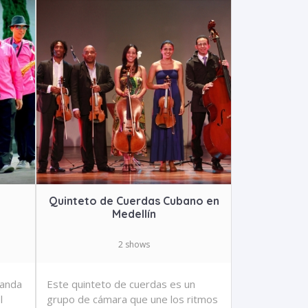
Quinteto de Cuerdas Cubano en
Medellín
2 shows
banda
Este quinteto de cuerdas es un
l
grupo de cámara que une los ritmos