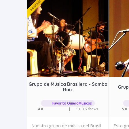
Grupo de Música Brasilera - Samba
Grup
Raíz
Favorito QuieroMusicos
4.8
|
13
|
18 shows
5.0
Nuestro grupo de música del Brasil
Este gr