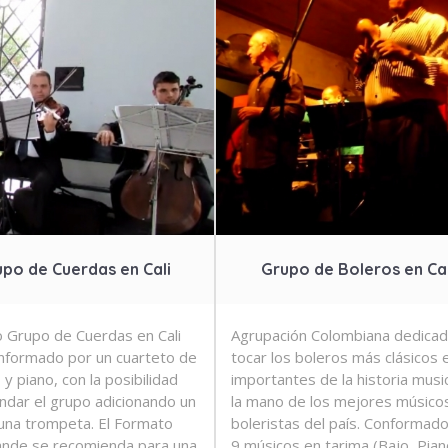
po de Cuerdas en Cali
Grupo de Boleros en Cal
 Grupo de Cuerdas en Cali
Agrupación Colombiana dedicad
nformado por un cuarteto de
tocar los boleros más clásicos 
y piano, con la posibilidad
importantes de la historia musi
ndar el grupo adicionando un
la mano de los mejores músico
o una trompeta. El Formato
boleristas del país. Conformad
nde se recomienda para una
9 músicos en tarima (Bajo, Pian