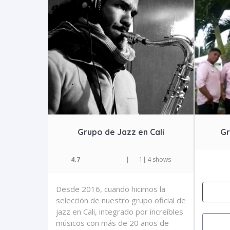
Grupo de Jazz en Cali
Gr
4.7
|
1
|
4 shows
Desde 2016, cuando hicimos la
selección de nuestro grupo oficial de
jazz en Cali, integrado por increíbles
músicos con más de 20 años de