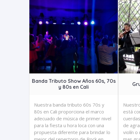
Banda Tributo Show Años 60s, 70s
Gru
y 80s en Cali
Nuestra banda tributo 60s 70s y
Nuestro
80s en Cali proporciona el marco
está co
adecuado de música de primer nivel
cuerdas 
para la fiesta u hora loca con una
de agra
propuesta diferente para brindar lo
violín 
mejor del repertorio de Rock en
mas gra