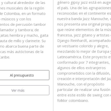
género gipsy jazz está en auge
a y cultural alrededor de las
el país. Una de las agrupacione
ones musicales de la región
reconocidas en el continente e
de Colombia, en un formato
nuestra banda Jazz Manouche, 
o músicos y con los
nos presenta una original prop
entos de percusión tambor
que reúne elementos de la mús
 llamador y tambora; de
francesa, jazz gitano y artista
gaitas hembra y macho, gaita
Django Reinhardt, acompañado
lauta de millo y clarinete. Su
un vestuario colorido y alegre,
rio abarca buena parte de
mezclando lo mejor de Europa 
icas más autóctonas de la
Latinoamérica. Este proyecto e
Caribe.
conformado por 7 integrantes,
algunos de ellos extranjeros
comprometidos con la difusión,
Al presupuesto
creación e interpretación del Ja
Manouche, con el propósito
particular de realizar una fusión
Ver más
entre este estilo de swing con 
folklor colombiano.