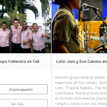
upo Vallenato en Cali
Latin Jazz y Son Cubano en
Nuestro grupo tiene un amplio
repertorio de Son cubano, Boss
Latin, Tropical, Baladas, P­op M
Al presupuesto
colombiana. Puede presentars
un formato instrumental (Guitar
congas y Saxo) o con voz mascu
Ver más