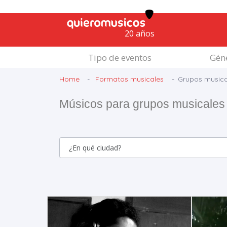
20 años
Tipo de eventos
Géne
Home
Formatos musicales
Grupos musica
Músicos para grupos musicales 