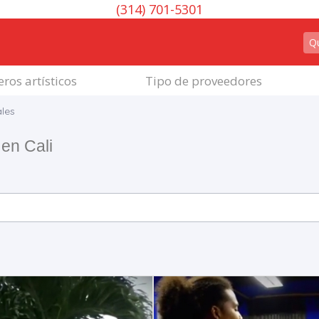
(314) 701-5301
ros artísticos
Tipo de proveedores
les
en Cali