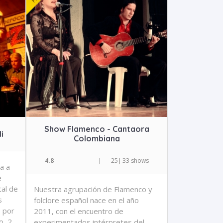
Show Flamenco - Cantaora
i
Colombiana
4.8
|
25
|
33 shows
a a
e
cal de
Nuestra agrupación de Flamenco y
s
folclore español nace en el año
o por
2011, con el encuentro de
o, 2
experimentados intérpretes del