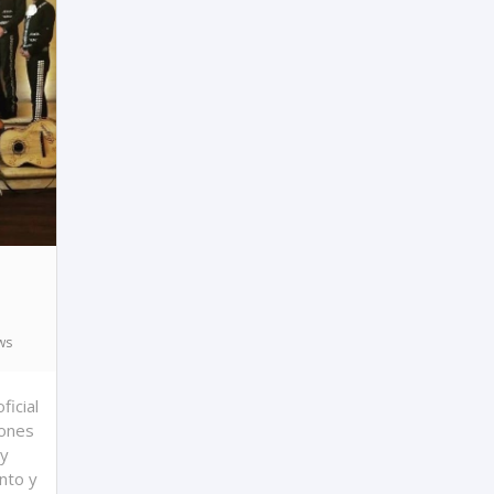
ws
ficial
iones
 y
nto y