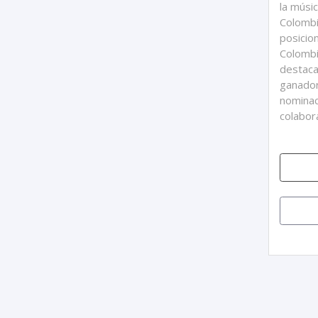
la músi
Colombia
posicio
Colombi
destaca
ganador
nominac
colabor