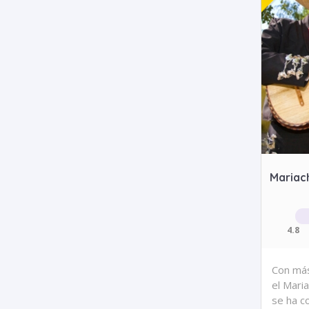
Mariac
4.8
Con más
el Mari
se ha c