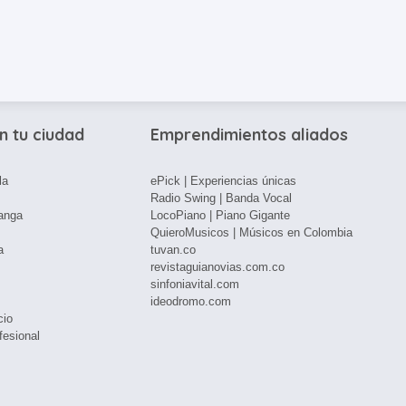
n tu ciudad
Emprendimientos aliados
la
ePick | Experiencias únicas
Radio Swing | Banda Vocal
anga
LocoPiano | Piano Gigante
QuieroMusicos | Músicos en Colombia
a
tuvan.co
revistaguianovias.com.co
sinfoniavital.com
ideodromo.com
cio
fesional