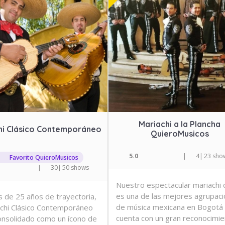
Mariachi a la Plancha
hi Clásico Contemporáneo
QuieroMusicos
5.0
|
4
|
23 sho
Favorito QuieroMusicos
|
30
|
50 shows
Nuestro espectacular mariachi o
es una de las mejores agrupac
 de 25 años de trayectoria,
de música mexicana en Bogotá
achi Clásico Contemporáneo
cuenta con un gran reconocimie
onsolidado como un ícono de