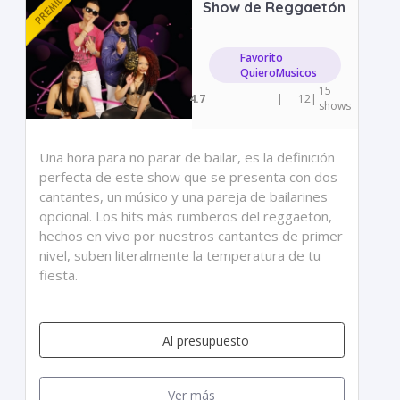
Show de Reggaetón
Favorito
QuieroMusicos
15
4.7
|
12
|
shows
Una hora para no parar de bailar, es la definición
perfecta de este show que se presenta con dos
cantantes, un músico y una pareja de bailarines
opcional. Los hits más rumberos del reggaeton,
hechos en vivo por nuestros cantantes de primer
nivel, suben literalmente la temperatura de tu
fiesta.
Al presupuesto
Ver más