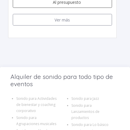
Al presupuesto
Ver más
Alquiler de sonido para todo tipo de
eventos
Sonido para Actividades
Sonido para Jazz
de bienestar y coaching
Sonido para
corporativo
Lanzamientos de
Sonido para
productos
Agrupaciones musicales
Sonido para Lo básico