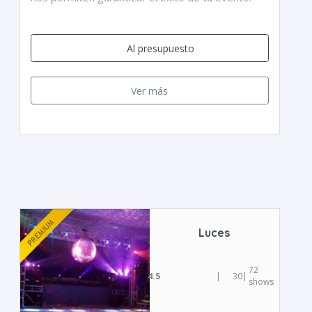
Al presupuesto
Ver más
Luces
72
4.5
|
30
|
shows