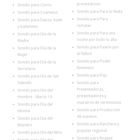
proveedores
Sonido para Coros
Sonido para Para la fiesta
Sonido para Cuartetos
Sonido para Para
Sonido para Danza, baile
rematar
y bailarines
Sonido para Para una
Sonido para Día de la
noche por todo lo alto
Madre
Sonido para Pasión por
Sonido para Día de la
el fútbol
Mujer
Sonido para Poder
Sonido para Día de la
femenino
Secretaria
Sonido para Pop
Sonido para Día de San
Valentín
Sonido para
Presentadoras,
Sonido para Día del
presentadores y
Hombre - Marzo 19
maestros de ceremonias
Sonido para Día del
Sonido para Producción
Idioma
de eventos
Sonido para Día del
Sonido para Ranchera y
Maestro
popular regional
Sonido para Día del Niño
Sonido para Reggae
Sonido para Día del