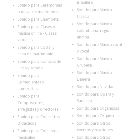
Brasilera
Sonido para Ceremonias
Sonido para Música
o misas de matrimonio
Clásica
Sonido para Champeta
Sonido para Música
Sonido para Clases de
colombiana, región
música online - Clases
andina
virtuales
Sonido para Música coral
Sonido para Coctel y
y vocal
cena de matrimonio
Sonido para Música
Sonido para Combos de
Grupera
luces y sonido
Sonido para Música
Sonido para
Llanera
Comediantes y
Sonido para Navidad
humoristas
Sonido para Ópera y
Sonido para
Sarzuela
Compositores,
Sonido para Organistas
arreglistas y directores
Sonido para Orquestas
Sonido para Conciertos
Didácticos
Sonido para Otros
eventos y ocasiones
Sonido para Conjuntos
musicales
Sonido para Otros