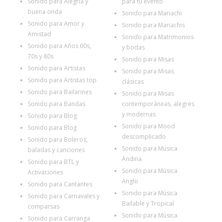
Sonido para Alegría y
para tu evento
buena onda
Sonido para Mariachi
Sonido para Amor y
Sonido para Mariachis
Amistad
Sonido para Matrimonios
Sonido para Años 60s,
y bodas
70s y 80s
Sonido para Misas
Sonido para Artistas
Sonido para Misas
Sonido para Artistas top
clásicas
Sonido para Bailarines
Sonido para Misas
Sonido para Bandas
contemporáneas, alegres
y modernas
Sonido para Blog
Sonido para Mood
Sonido para Blog
descomplicado
Sonido para Boleros,
Sonido para Música
baladas y canciones
Andina
Sonido para BTL y
Sonido para Música
Activaciones
Anglo
Sonido para Cantantes
Sonido para Música
Sonido para Carnavales y
Bailable y Tropical
comparsas
Sonido para Música
Sonido para Carranga