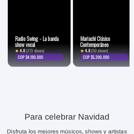
Radio Swing - La banda
Mariachi Clásico
show vocal
Contemporáneo
★
4.8
(273 shows)
★
4.8
(50 shows)
COP $4.190.000
COP $5.390.000
Para celebrar Navidad
Disfruta los mejores músicos, shows y artistas