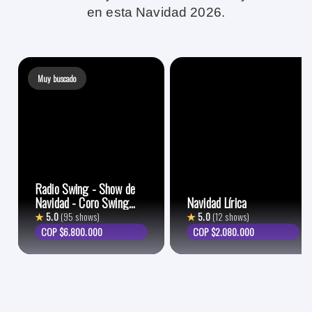
en esta Navidad 2026.
Muy buscado
Radio Swing - Show de
Navidad - Coro Swing
Navidad Lírica
Choir
★
5.0
(95 shows)
★
5.0
(12 shows)
COP $6.800.000
COP $2.080.000