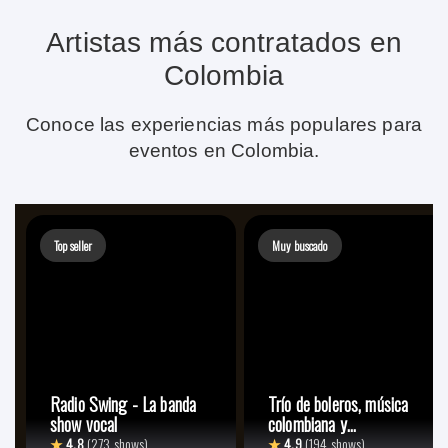
Artistas más contratados en
Colombia
Conoce las experiencias más populares para
eventos en Colombia.
Top seller
Muy buscado
Radio Swing - La banda
Trío de boleros, música
show vocal
colombiana y
lationamericana
★
4.8
(273 shows)
★
4.9
(194 shows)