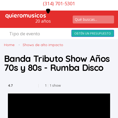
(314) 701-5301
20 años
Tipo de evento
OBTÉN UN PRESUPUESTO
Home
Shows de alto impacto
Banda Tributo Show Años
70s y 80s - Rumba Disco
4.7
|
1
|
1 show