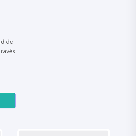
ad de
través