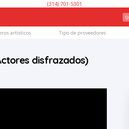
(314) 701-5301
ros artísticos
Tipo de proveedores
Actores disfrazados)