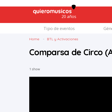
20 años
Tipo de eventos
Géne
Home
BTL y Activaciones
Comparsa de Circo (
1 show