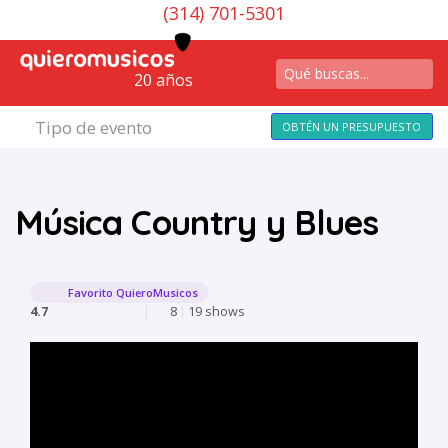
(314) 701-5301
20 años
Tipo de evento
OBTÉN UN PRESUPUESTO
Música Country y Blues
Favorito QuieroMusicos
4.7
|
8
|
19 shows