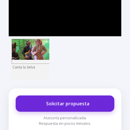
Canta la Selva
Solicitar propuesta
Asesoría personalizada.
Respuesta en pocos minutos.