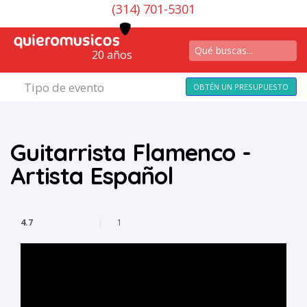
(314) 701-5301
20 años
Tipo de evento
OBTÉN UN PRESUPUESTO
Guitarrista Flamenco -
Artista Español
4.7
|
1