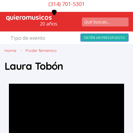
(314) 701-5301
20 años
Tipo de evento
OBTÉN UN PRESUPUESTO
Home
Poder femenino
Laura Tobón