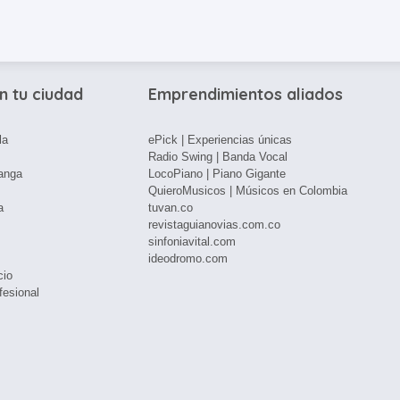
n tu ciudad
Emprendimientos aliados
la
ePick | Experiencias únicas
Radio Swing | Banda Vocal
anga
LocoPiano | Piano Gigante
QuieroMusicos | Músicos en Colombia
a
tuvan.co
revistaguianovias.com.co
sinfoniavital.com
ideodromo.com
cio
fesional