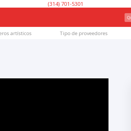
(314) 701-5301
ros artísticos
Tipo de proveedores
l