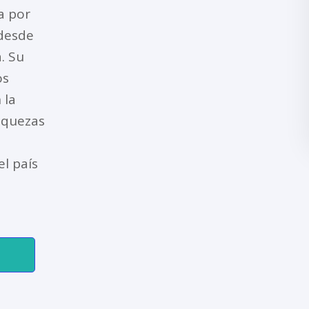
a por
 desde
. Su
os
 la
riquezas
l país