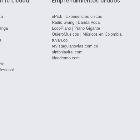
n tu ciudad
Emprendimientos aliados
la
ePick | Experiencias únicas
Radio Swing | Banda Vocal
anga
LocoPiano | Piano Gigante
QuieroMusicos | Músicos en Colombia
a
tuvan.co
revistaguianovias.com.co
sinfoniavital.com
ideodromo.com
cio
fesional