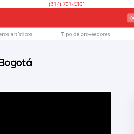
(314) 701-5301
ros artísticos
Tipo de proveedores
 Bogotá