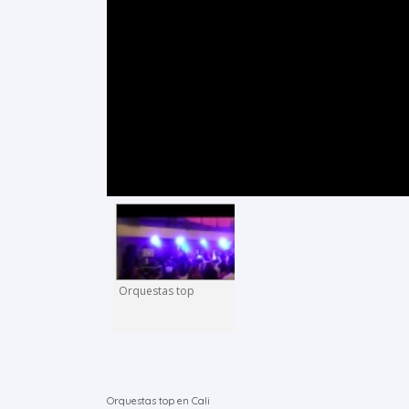
Orquestas top
Orquestas top en Cali