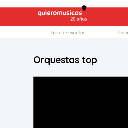
20 años
Tipo de eventos
Géne
Orquestas top