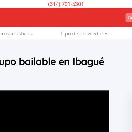
(314) 701-5301
ros artísticos
Tipo de proveedores
rupo bailable en Ibagué