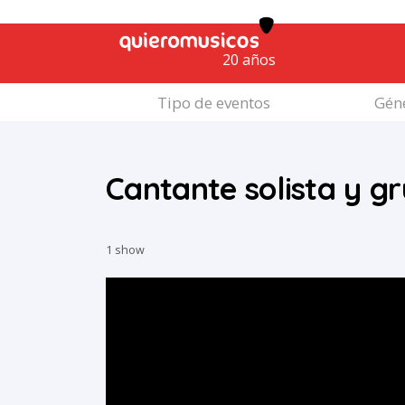
20 años
Tipo de eventos
Géne
Cantante solista y g
1 show