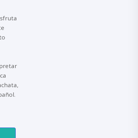
sfruta
te
to
pretar
ca
achata,
pañol.