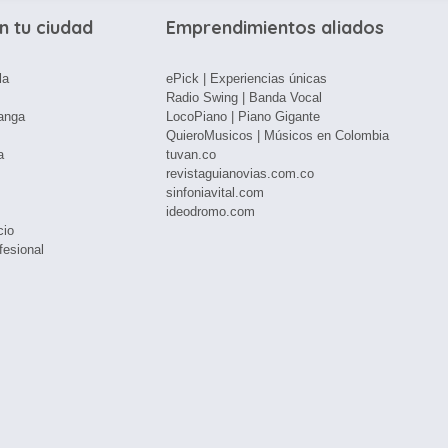
n tu ciudad
Emprendimientos aliados
la
ePick | Experiencias únicas
Radio Swing | Banda Vocal
anga
LocoPiano | Piano Gigante
QuieroMusicos | Músicos en Colombia
a
tuvan.co
revistaguianovias.com.co
sinfoniavital.com
ideodromo.com
cio
fesional