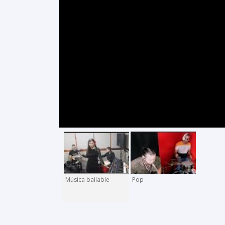
Música bailable
Pop