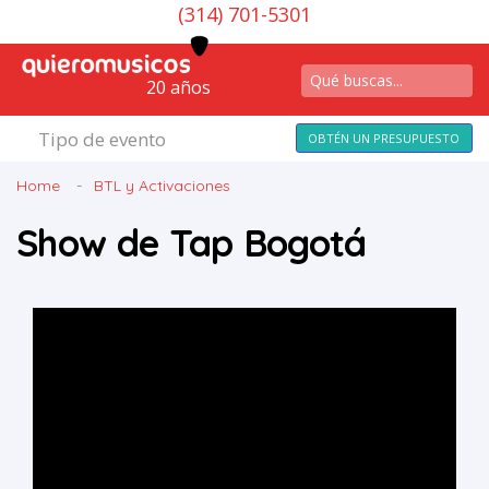
(314) 701-5301
20 años
Tipo de evento
OBTÉN UN PRESUPUESTO
Home
BTL y Activaciones
Show de Tap Bogotá