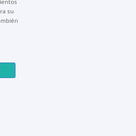
ientos
ra su
también