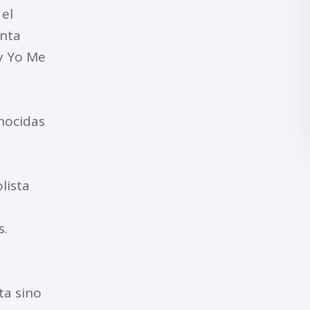
 el
anta
ty Yo Me
nocidas
lista
s.
ta sino