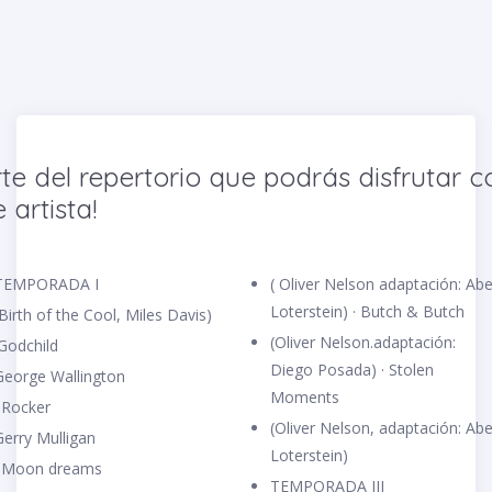
rte del repertorio que podrás disfrutar c
 artista!
TEMPORADA I
( Oliver Nelson adaptación: Abe
Loterstein) · Butch & Butch
Birth of the Cool, Miles Davis)
(Oliver Nelson.adaptación:
·Godchild
Diego Posada) · Stolen
George Wallington
Moments
 Rocker
(Oliver Nelson, adaptación: Abe
Gerry Mulligan
Loterstein)
· Moon dreams
TEMPORADA III