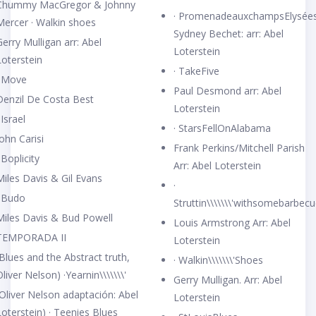
Chummy MacGregor & Johnny
· PromenadeauxchampsElysée
Mercer · Walkin shoes
Sydney Bechet: arr: Abel
erry Mulligan arr: Abel
Loterstein
Loterstein
· TakeFive
· Move
Paul Desmond arr: Abel
Denzil De Costa Best
Loterstein
 Israel
· StarsFellOnAlabama
ohn Carisi
Frank Perkins/Mitchell Parish
 Boplicity
Arr: Abel Loterstein
Miles Davis & Gil Evans
·
· Budo
Struttin\\\\\\\'withsomebarbecu
Miles Davis & Bud Powell
Louis Armstrong Arr: Abel
TEMPORADA II
Loterstein
Blues and the Abstract truth,
· Walkin\\\\\\\'Shoes
liver Nelson) ·Yearnin\\\\\\\'
Gerry Mulligan. Arr: Abel
(Oliver Nelson adaptación: Abel
Loterstein
oterstein) · Teenies Blues