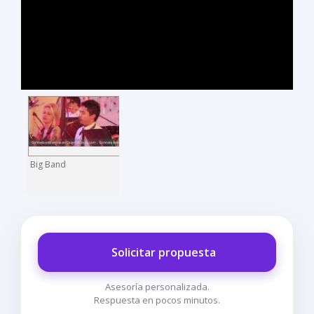
Big Band
Solicitar propuesta
Asesoría personalizada.
Respuesta en pocos minutos.