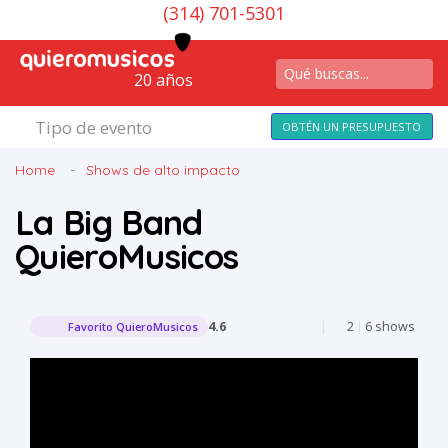
(314) 701-5301
20 años
Tipo de evento
OBTÉN UN PRESUPUESTO
Home
Shows de alto impacto
La Big Band
QuieroMusicos
4.6
|
2
|
6 shows
Favorito QuieroMusicos