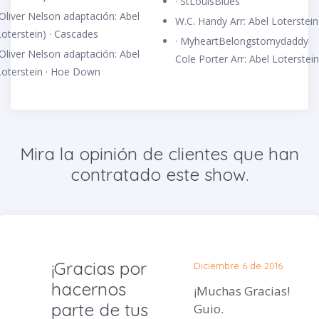
· StLouisBlues
(Oliver Nelson adaptación: Abel
W.C. Handy Arr: Abel Loterstein
Loterstein) · Cascades
· MyheartBelongstomydaddy
(Oliver Nelson adaptación: Abel
Cole Porter Arr: Abel Loterstein
Loterstein · Hoe Down
Mira la opinión de clientes que han
contratado este show.
¡Gracias por
Diciembre 6 de 2016
hacernos
¡Muchas Gracias! Katherine
parte de tus
Guio.