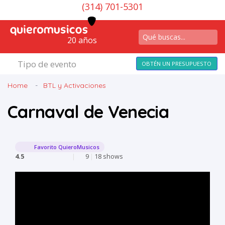
(314) 701-5301
20 años
Tipo de evento
OBTÉN UN PRESUPUESTO
Home
BTL y Activaciones
Carnaval de Venecia
Favorito QuieroMusicos
4.5
|
9
|
18 shows