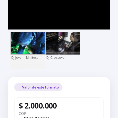
DJ Joven - Miniteca
Dj Crossover
Valor de este formato
$ 2.000.000
COP