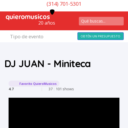
(314) 701-5301
20 años
Tipo de evento
OBTÉN UN PRESUPUESTO
DJ JUAN - Miniteca
Favorito QuieroMusicos
4.7
|
37
|
101 shows