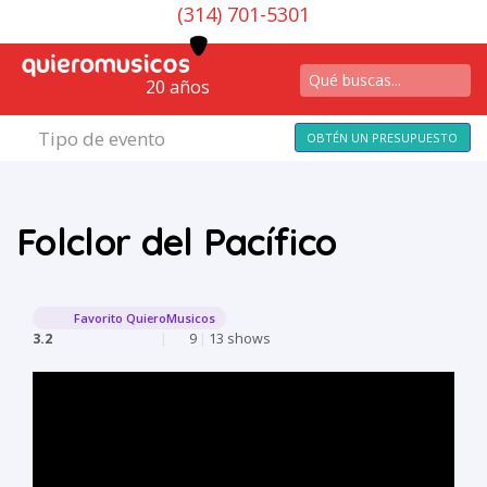
(314) 701-5301
20 años
Tipo de evento
OBTÉN UN PRESUPUESTO
Folclor del Pacífico
Favorito QuieroMusicos
3.2
|
9
|
13 shows