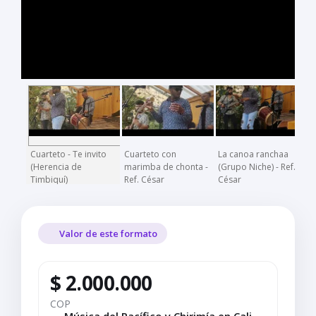
Cuarteto - Te invito
Cuarteto con
La canoa ranchaa
C
(Herencia de
marimba de chonta -
(Grupo Niche) - Ref.
Timbiquí)
Ref. César
César
Valor de este formato
$ 2.000.000
COP