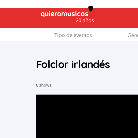
20 años
Tipo de eventos
Géne
Folclor irlandés
8 shows