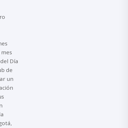
ro
nes
l mes
del Día
ub de
tar un
tación
us
n
la
gotá,