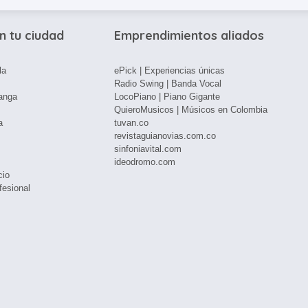
n tu ciudad
Emprendimientos aliados
la
ePick | Experiencias únicas
Radio Swing | Banda Vocal
anga
LocoPiano | Piano Gigante
QuieroMusicos | Músicos en Colombia
a
tuvan.co
revistaguianovias.com.co
sinfoniavital.com
ideodromo.com
cio
fesional