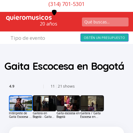
(314) 701-5301
20 años
Tipo de evento
OBTÉN UN PRESUPUESTO
Gaita Escocesa en Bogotá
4.9
|
11
|
21 shows
Intérprete de
Gaitera en
Gaita escocesa en
Gaitera / Gaita
Gaita Escocesa en
Bogotá - Gaita
Bogotá
Escocesa en
Bogotá
Escocesa
Bogotá