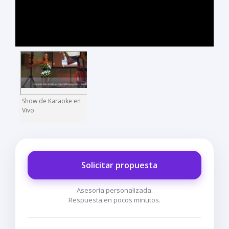
Show de Karaoke en
Vivo
Solicitar propuesta
Asesoría personalizada.
Respuesta en pocos minutos.