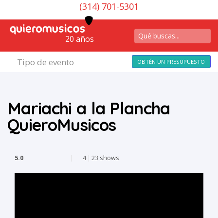
(314) 701-5301
20 años
Tipo de evento
OBTÉN UN PRESUPUESTO
Mariachi a la Plancha
QuieroMusicos
5.0
|
4
|
23 shows