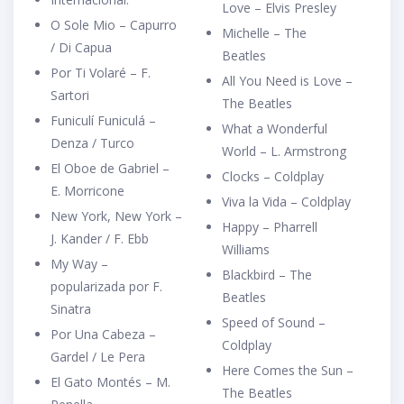
Love – Elvis Presley
O Sole Mio – Capurro
Michelle – The
/ Di Capua
Beatles
Por Ti Volaré – F.
All You Need is Love –
Sartori
The Beatles
Funiculí Funiculá –
What a Wonderful
Denza / Turco
World – L. Armstrong
El Oboe de Gabriel –
Clocks – Coldplay
E. Morricone
Viva la Vida – Coldplay
New York, New York –
Happy – Pharrell
J. Kander / F. Ebb
Williams
My Way –
Blackbird – The
popularizada por F.
Beatles
Sinatra
Speed of Sound –
Por Una Cabeza –
Coldplay
Gardel / Le Pera
Here Comes the Sun –
El Gato Montés – M.
The Beatles