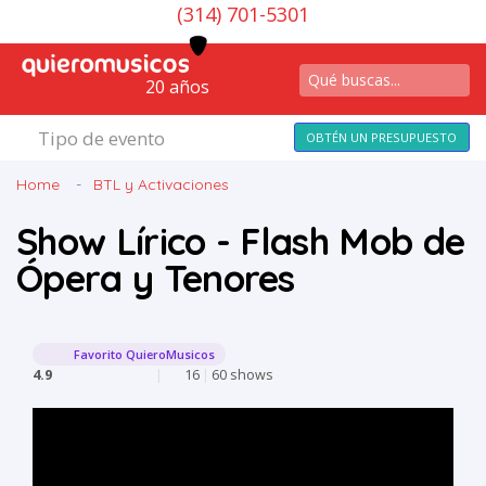
(314) 701-5301
20 años
Tipo de evento
OBTÉN UN PRESUPUESTO
Home
BTL y Activaciones
Show Lírico - Flash Mob de
Ópera y Tenores
Favorito QuieroMusicos
4.9
|
16
|
60 shows