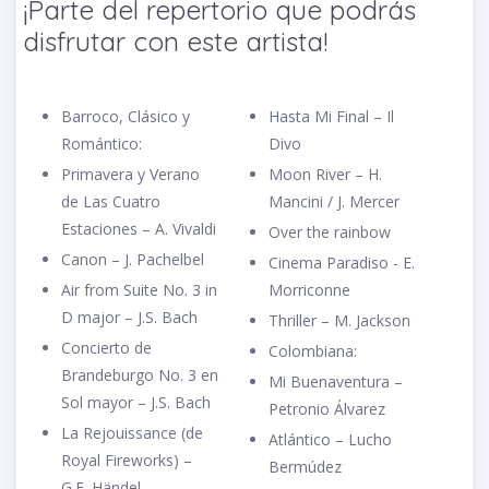
¡Parte del repertorio que podrás
disfrutar con este artista!
Barroco, Clásico y
Hasta Mi Final – Il
Romántico:
Divo
Primavera y Verano
Moon River – H.
de Las Cuatro
Mancini / J. Mercer
Estaciones – A. Vivaldi
Over the rainbow
Canon – J. Pachelbel
Cinema Paradiso - E.
Air from Suite No. 3 in
Morriconne
D major – J.S. Bach
Thriller – M. Jackson
Concierto de
Colombiana:
Brandeburgo No. 3 en
Mi Buenaventura –
Sol mayor – J.S. Bach
Petronio Álvarez
La Rejouissance (de
Atlántico – Lucho
Royal Fireworks) –
Bermúdez
G.F. Händel