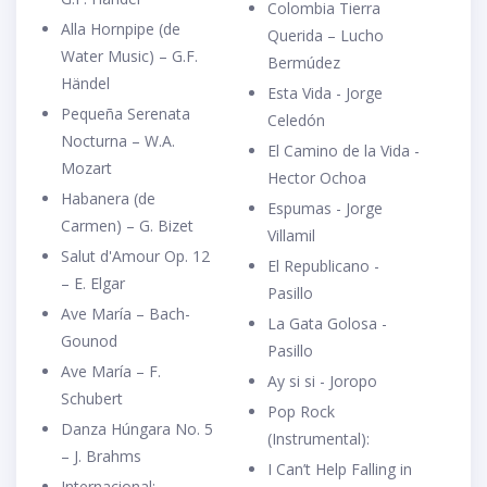
Colombia Tierra
Alla Hornpipe (de
Querida – Lucho
Water Music) – G.F.
Bermúdez
Händel
Esta Vida - Jorge
Pequeña Serenata
Celedón
Nocturna – W.A.
El Camino de la Vida -
Mozart
Hector Ochoa
Habanera (de
Espumas - Jorge
Carmen) – G. Bizet
Villamil
Salut d'Amour Op. 12
El Republicano -
– E. Elgar
Pasillo
Ave María – Bach-
La Gata Golosa -
Gounod
Pasillo
Ave María – F.
Ay si si - Joropo
Schubert
Pop Rock
Danza Húngara No. 5
(Instrumental):
– J. Brahms
I Can’t Help Falling in
Internacional: