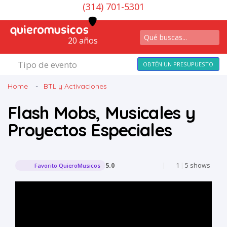
(314) 701-5301
20 años
Tipo de evento
OBTÉN UN PRESUPUESTO
Home
BTL y Activaciones
Flash Mobs, Musicales y
Proyectos Especiales
5.0
|
1
|
5 shows
Favorito QuieroMusicos