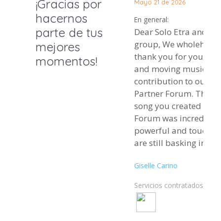
¡Gracias por
Mayo 21 de 2026
hacernos
En general:
parte de tus
Dear Solo Etra and Pr
group, We wholeheartedly
mejores
thank you for your be
momentos!
and moving musical
contribution to our 2
Partner Forum. The original
song you created for t
Forum was incredibly
powerful and touchin
are still basking in t
and lyrics, which reso
Giselle Carino
strongly with everyon
present. It brought de
Servicios contratados:
emotions into the spa
many participants sh
moved they felt by the