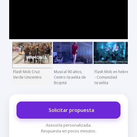
Flash Mob Cruz
Musical 90 años,
Flash Mob en hebreo
Verde Unicentro
Centro Israelita de
- Comunidad
Bogotá
Israelita
J
Solicitar propuesta
Asesoría personalizada.
Respuesta en pocos minutos.