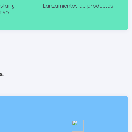
star y
Lanzamientos de productos
tivo
a.