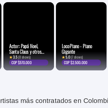
Actor: Papá Noel,
LocoPiano - Piano
Santa Claus y otros
Gigante
personajes de Navidad
★
3.5
(8 shows)
★
5.0
(7 shows)
COP $570.000
COP $2.500.000
rtistas más contratados en Colomb