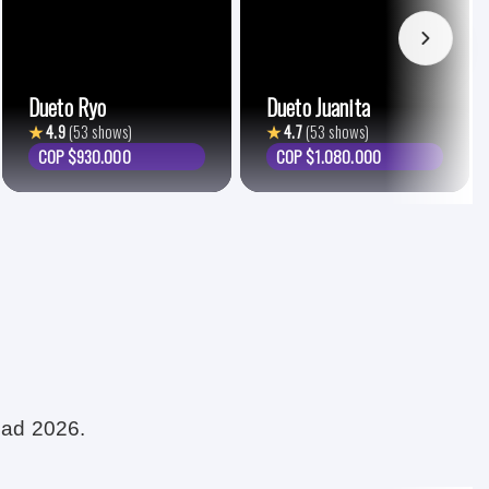
Dueto Ryo
Dueto Juanita
★
4.9
(53 shows)
★
4.7
(53 shows)
COP $930.000
COP $1.080.000
dad 2026.