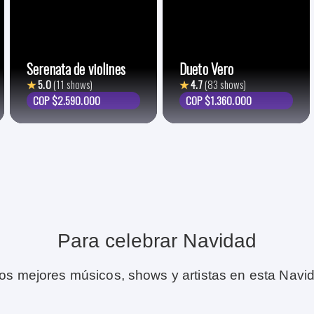
Serenata de violines
Dueto Vero
★
5.0
(11 shows)
★
4.7
(83 shows)
COP $2.590.000
COP $1.360.000
Para celebrar Navidad
 los mejores músicos, shows y artistas en esta Navi