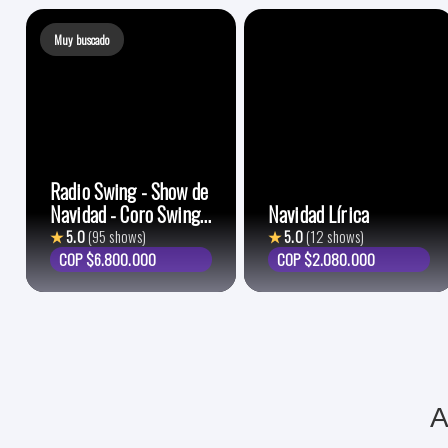
Muy buscado
Radio Swing - Show de
Navidad - Coro Swing
Navidad Lírica
Choir
★
5.0
(95 shows)
★
5.0
(12 shows)
COP $6.800.000
COP $2.080.000
A