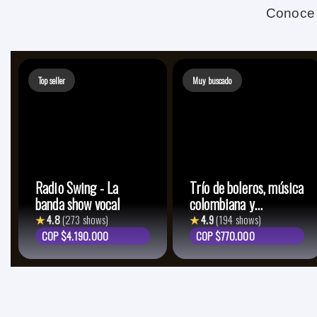
Conoce 
Top seller
Muy buscado
Radio Swing - La
Trío de boleros, música
banda show vocal
colombiana y
lationamericana
★
4.8
(273 shows)
★
4.9
(194 shows)
COP $4.190.000
COP $770.000