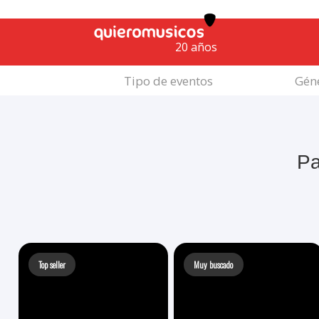
20 años
Tipo de eventos
Géne
Pa
Top seller
Muy buscado