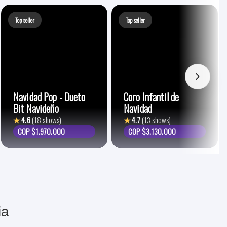
Top seller
Top seller
Navidad Pop - Dueto
Coro Infantil de
Bit Navideño
Navidad
★
4.6
(18 shows)
★
4.7
(13 shows)
COP $1.970.000
COP $3.130.000
ia