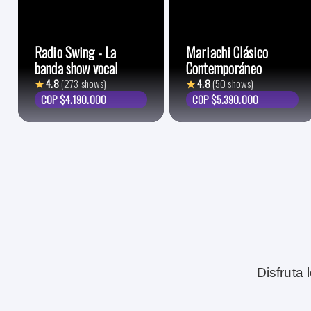
Radio Swing - La
Mariachi Clásico
banda show vocal
Contemporáneo
★
4.8
(273 shows)
★
4.8
(50 shows)
COP $4.190.000
COP $5.390.000
Disfruta