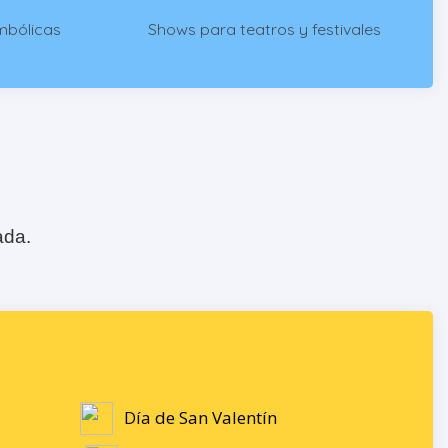
mbólicas
Shows para teatros y festivales
ada.
Día de San Valentín