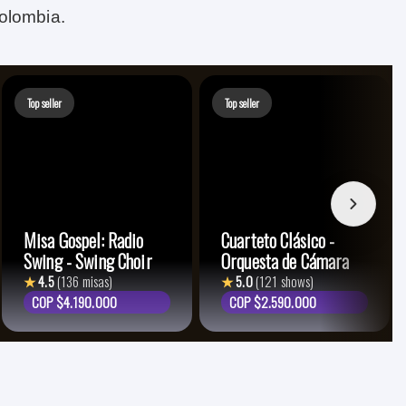
olombia.
Top seller
Top seller
Misa Gospel: Radio
Cuarteto Clásico -
Swing - Swing Choir
Orquesta de Cámara
★
4.5
(136 misas)
★
5.0
(121 shows)
COP $4.190.000
COP $2.590.000