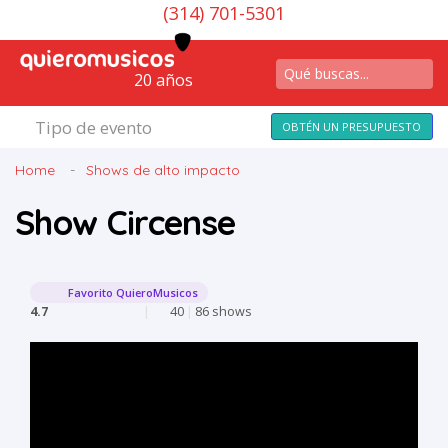
(314) 701-5301
20 años
Tipo de evento
OBTÉN UN PRESUPUESTO
Home
Shows de alto impacto
Show Circense
Favorito QuieroMusicos
4.7
|
40
|
86 shows