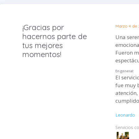
¡Gracias por
Marzo 4 de 
hacernos parte de
Una sere
tus mejores
emocionan
Fueron m
momentos!
espectác
En general:
El servic
fue muy 
atención,
cumplidos
Leonardo
Servicios c