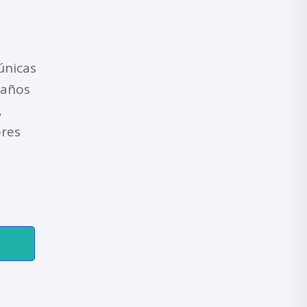
únicas
 años
,
ores