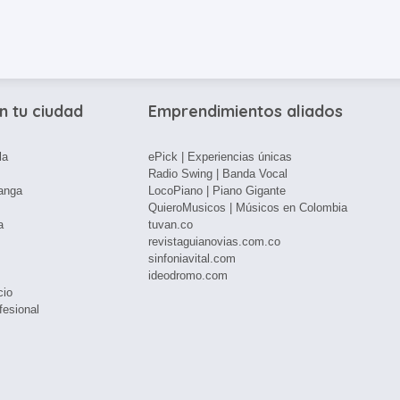
n tu ciudad
Emprendimientos aliados
la
ePick | Experiencias únicas
Radio Swing | Banda Vocal
anga
LocoPiano | Piano Gigante
QuieroMusicos | Músicos en Colombia
a
tuvan.co
revistaguianovias.com.co
sinfoniavital.com
ideodromo.com
cio
fesional