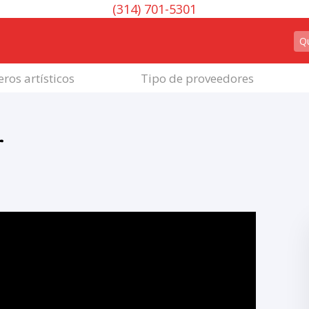
(314) 701-5301
ros artísticos
Tipo de proveedores
r