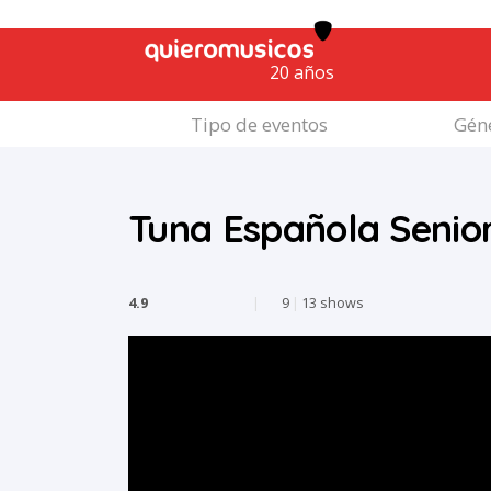
20 años
Tipo de eventos
Géne
Tuna Española Senio
4.9
|
9
|
13 shows