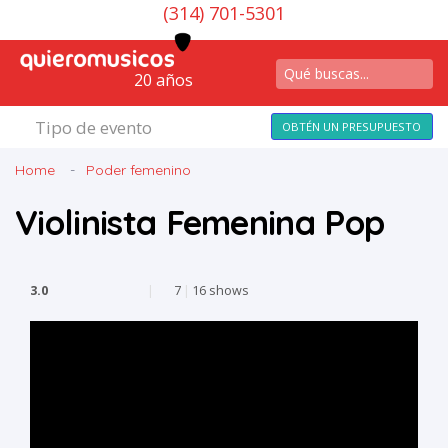
(314) 701-5301
20 años
Tipo de evento
OBTÉN UN PRESUPUESTO
Home
Poder femenino
Violinista Femenina Pop
3.0
|
7
|
16 shows