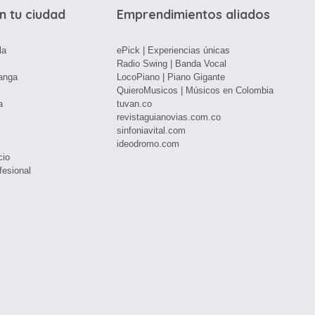
n tu ciudad
Emprendimientos aliados
la
ePick | Experiencias únicas
Radio Swing | Banda Vocal
anga
LocoPiano | Piano Gigante
QuieroMusicos | Músicos en Colombia
a
tuvan.co
revistaguianovias.com.co
sinfoniavital.com
ideodromo.com
cio
fesional