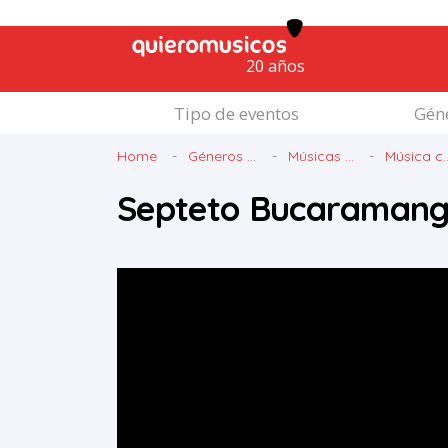
20 años
Tipo de eventos
Géne
Home
Géneros ...
Músicas ...
Música c..
Septeto Bucaramang