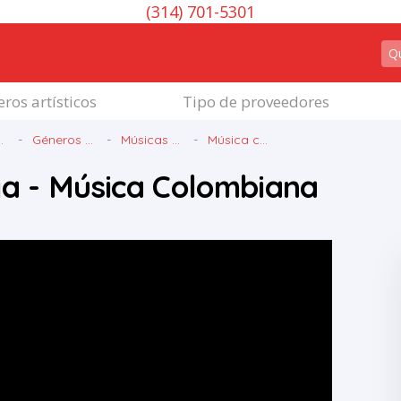
(314) 701-5301
ros artísticos
Tipo de proveedores
.
Géneros ...
Músicas ...
Música c...
a - Música Colombiana