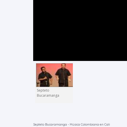
Septeto
Bucaramanga
Septeto Bucaramanga - Música Colombiana en Cali