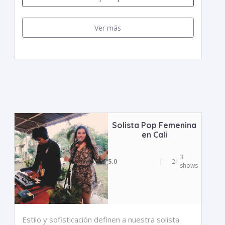
Ver más
Solista Pop Femenina
en Cali
3
5.0
|
2
|
shows
Estilo y sofisticación definen a nuestra solista