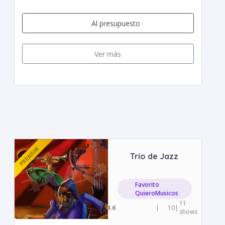
Al presupuesto
Ver más
Trío de Jazz
Favorito
QuieroMusicos
11
4.6
|
10
|
shows