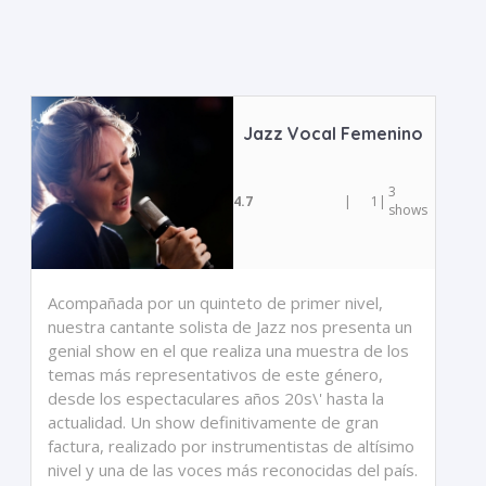
Jazz Vocal Femenino
3
4.7
|
1
|
shows
Acompañada por un quinteto de primer nivel,
nuestra cantante solista de Jazz nos presenta un
genial show en el que realiza una muestra de los
temas más representativos de este género,
desde los espectaculares años 20s\' hasta la
actualidad. Un show definitivamente de gran
factura, realizado por instrumentistas de altísimo
nivel y una de las voces más reconocidas del país.