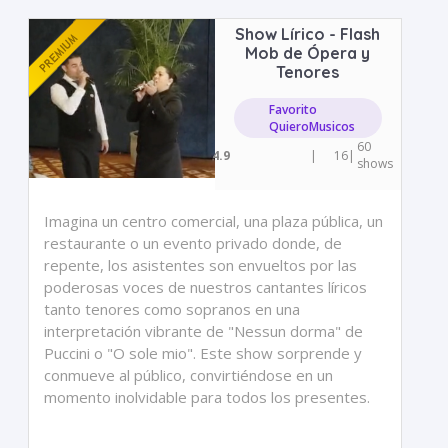
Show Lírico - Flash
Mob de Ópera y
Tenores
Favorito
QuieroMusicos
60
4.9
|
16
|
shows
Imagina un centro comercial, una plaza pública, un
restaurante o un evento privado donde, de
repente, los asistentes son envueltos por las
poderosas voces de nuestros cantantes líricos
tanto tenores como sopranos en una
interpretación vibrante de "Nessun dorma" de
Puccini o "O sole mio". Este show sorprende y
conmueve al público, convirtiéndose en un
momento inolvidable para todos los presentes.