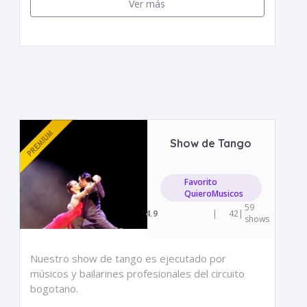
Ver más
Show de Tango
Favorito
QuieroMusicos
59
4.9
|
42
|
shows
Nuestro show de tango es ejecutado por
músicos y bailarines profesionales del circuito
bogotano.