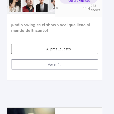
QuieroMusicos
273
4.8
|
118
|
shows
¡Radio Swing es el show vocal que llena al
mundo de Encanto!
Al presupuesto
Ver más