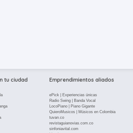
n tu ciudad
Emprendimientos aliados
la
ePick | Experiencias únicas
Radio Swing | Banda Vocal
anga
LocoPiano | Piano Gigante
QuieroMusicos | Músicos en Colombia
a
tuvan.co
revistaguianovias.com.co
sinfoniavital.com