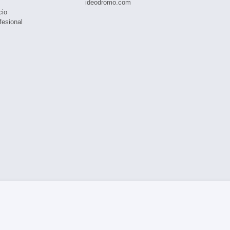
ideodromo.com
cio
fesional