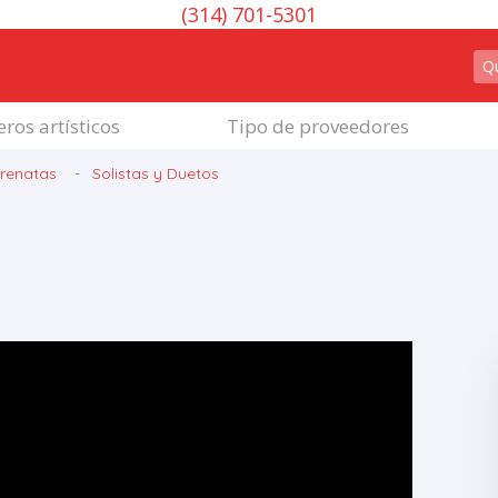
(314) 701-5301
ros artísticos
Tipo de proveedores
renatas
Solistas y Duetos