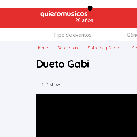
20 años
Tipo de eventos
Géne
Home
Serenatas
Solistas y Duetos
Se
Dueto Gabi
1
|
1 show