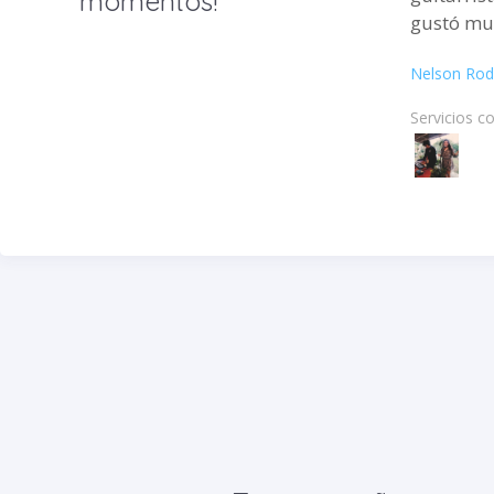
momentos!
gustó mu
Nelson Rod
Servicios c