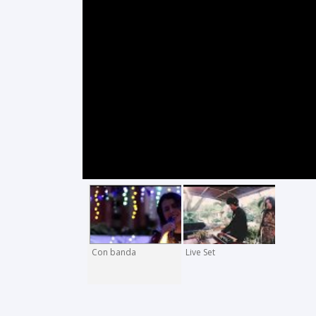
Con banda
Live Set