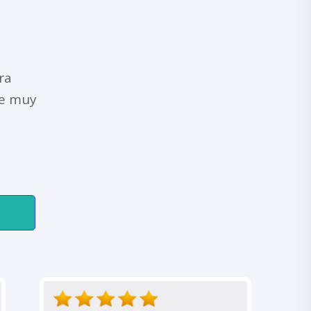
ra
de muy