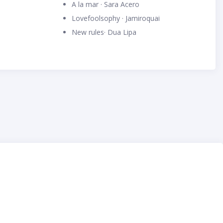
A la mar · Sara Acero
Lovefoolsophy · Jamiroquai
New rules· Dua Lipa