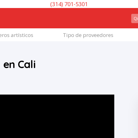
(314) 701-5301
ros artísticos
Tipo de proveedores
 en Cali