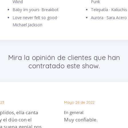
Wknd
Punk
Baby Im yours· Breakbot
Telepatía · Kaliuchis
Love never felt so good·
Aurora · Sara Acero
Michael Jackson
Mira la opinión de clientes que han
contratado este show.
023
Mayo 26 de 2022
idos, ella canta
En general:
 el dúo con el
Muy confiable.
ta suena genial nos