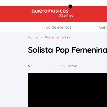
20 años
Tipo de eventos
Géne
Home
Poder femenino
Solista Pop Femenina
5.0
|
2
|
3 shows