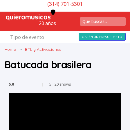
(314) 701-5301
20 años
Tipo de evento
OBTÉN UN PRESUPUESTO
Home
BTL y Activaciones
Batucada brasilera
5.0
|
5
|
20 shows