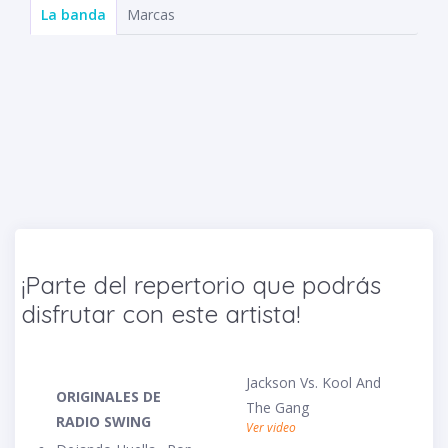
La banda
Marcas
Radio Swing - La Banda
Radio Swing - La Banda
Radio Swing - La Banda
Sesión Audiobox
Radio Swing con Idartes (2023)
Show Juan Alegría
RS en Encanto, de Disney
¡Parte del repertorio que podrás
disfrutar con este artista!
Jackson Vs. Kool And
ORIGINALES DE
The Gang
RADIO SWING
Ver video