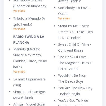
Somebody to Love
Aretha Franklin
(Bohemian Rhapsody)
Somebody To Love ·
Ver video
Queen
Tributo a Menudo (A
Ver video
grito herido)
Stand By Me · Every
Ver video
Breath You Take · Ben
RADIO SWING A LA
E. King · Police
PLANCHA
Sweet Child Of Mine ·
Menudo (Medley:
Guns And Roses
Súbete a mi moto,
The Book Of Love ·
Claridad, Lluvia, Yo no
The Magnetic Fields /
bailo)
Peter Gabriel
Ver video
Would’t It Be Nice ·
La maldita primavera
The Beach Boys
(Yuri)
You Are The New Day
Simplemente amigos
· Balada anglo
(Ana Gabriel)
You've Got To Hide
Amiga · Miguel Bosé