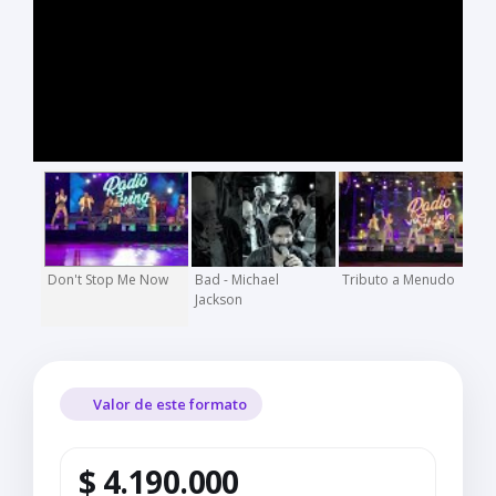
Don't Stop Me Now
Bad - Michael
Tributo a Menudo
T
Jackson
Valor de este formato
$ 4.190.000