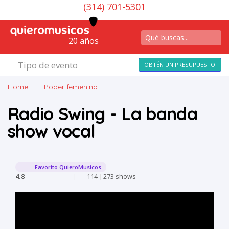
(314) 701-5301
20 años
Tipo de evento
OBTÉN UN PRESUPUESTO
Home
Poder femenino
Radio Swing - La banda
show vocal
Favorito QuieroMusicos
4.8
|
114
|
273 shows