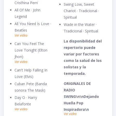
Cristhina Perri
Swing Low, Sweet
All Of Me · John
Chariot · Tradicional ·
Legend
Spiritual
All You Need Is Love ·
Wade in the Water ·
Beatles
Tradicional · Spiritual
Ver video
La disponibilidad del
Can You Feel The
repertorio puede
Love Tonight (Elton
variar por factores
Jhon)
como la salud de los
Ver video
solistas y la
Can't Help Falling In
temporada.
Love (Elvis)
ORIGINALES DE
Cuban Pete (Banda
RADIO
sonora The Mask)
SWING\n\nDejando
Day O · Harry
Huella Pop
Belafonte
Ver video
Inspiradora\n
Ver video