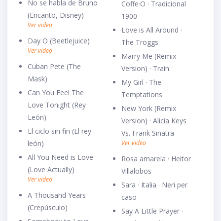
No se habla de Bruno
Coffe·O · Tradicional
(Encanto, Disney)
1900
Ver video
Love is All Around ·
Day O (Beetlejuice)
The Troggs
Ver video
Marry Me (Remix
Cuban Pete (The
Version) · Train
Mask)
My Girl · The
Can You Feel The
Temptations
Love Tonight (Rey
New York (Remix
León)
Version) · Alicia Keys
El ciclo sin fin (El rey
Vs. Frank Sinatra
león)
Ver video
All You Need is Love
Rosa amarela · Heitor
(Love Actually)
Villalobos
Ver video
Sara · Italia · Neri per
A Thousand Years
caso
(Crepúsculo)
Say A Little Prayer ·