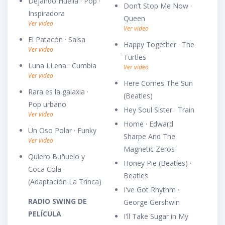
Dejando Huella · Pop ·
Don’t Stop Me Now ·
Inspiradora
Queen
Ver video
Ver video
El Patacón · Salsa
Happy Together · The
Ver video
Turtles
Luna LLena · Cumbia
Ver video
Ver video
Here Comes The Sun
Rara es la galaxia ·
(Beatles)
Pop urbano
Hey Soul Sister · Train
Ver video
Home · Edward
Un Oso Polar · Funky
Sharpe And The
Ver video
Magnetic Zeros
Quiero Buñuelo y
Honey Pie (Beatles) ·
Coca Cola ·
Beatles
(Adaptación La Trinca)
I've Got Rhythm ·
RADIO SWING DE
George Gershwin
PELÍCULA
I'll Take Sugar in My