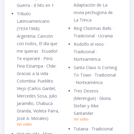
Adaptación de La
Guerra - 6 hits en 1
novia pechugona de
Tributo
La Trinca
Latinoamericano
Ring Chistmas Bells ·
(1934·1968):
Tradicional · Ucrania
Argentina: Canción
con todos, El día que
Rodolfo el reno ·
me quieras · Ecuador:
Tradicional ·
Te esperaré · Perú:
Norteamérica
Fina Estampa · Chile:
Santa Claus Is Coming
Gracias a la vida ·
To Town · Tradicional
Colombia: Pueblito
· Norteamérica
Viejo (Carlos Gardel,
Tres Deseos
Mercedes Sosa, Julio
(Merengue) · Gloria
Jaramillo, Chabuca
Stefan y Kike
Granda, Violeta Parra,
Santander
José A. Morales)
Ver video
Ver video
Tutaina · Tradicional
Vivir mi vida · Marc