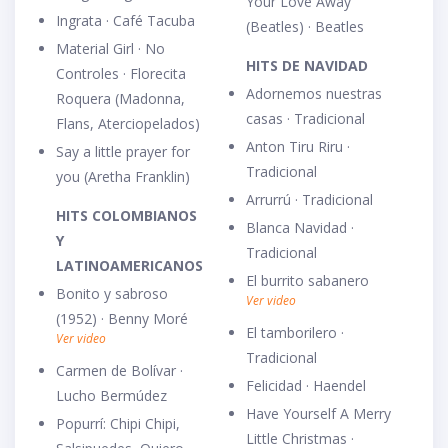
Your Love Away
Ingrata · Café Tacuba
(Beatles) · Beatles
Material Girl · No
HITS DE NAVIDAD
Controles · Florecita
Adornemos nuestras
Roquera (Madonna,
casas · Tradicional
Flans, Aterciopelados)
Anton Tiru Riru ·
Say a little prayer for
Tradicional
you (Aretha Franklin)
Arrurrú · Tradicional
HITS COLOMBIANOS
Blanca Navidad ·
Y
Tradicional
LATINOAMERICANOS
El burrito sabanero
Bonito y sabroso
Ver video
(1952) · Benny Moré
El tamborilero ·
Ver video
Tradicional
Carmen de Bolívar ·
Felicidad · Haendel
Lucho Bermúdez
Have Yourself A Merry
Popurrí: Chipi Chipi,
Little Christmas ·