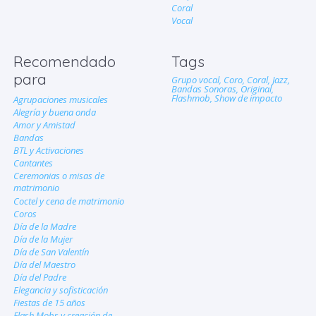
Coral
Vocal
Recomendado
Tags
para
Grupo vocal,
Coro,
Coral,
Jazz,
Bandas Sonoras,
Original,
Flashmob,
Show de impacto
Agrupaciones musicales
Alegría y buena onda
Amor y Amistad
Bandas
BTL y Activaciones
Cantantes
Ceremonias o misas de
matrimonio
Coctel y cena de matrimonio
Coros
Día de la Madre
Día de la Mujer
Día de San Valentín
Día del Maestro
Día del Padre
Elegancia y sofisticación
Fiestas de 15 años
Flash Mobs y creación de