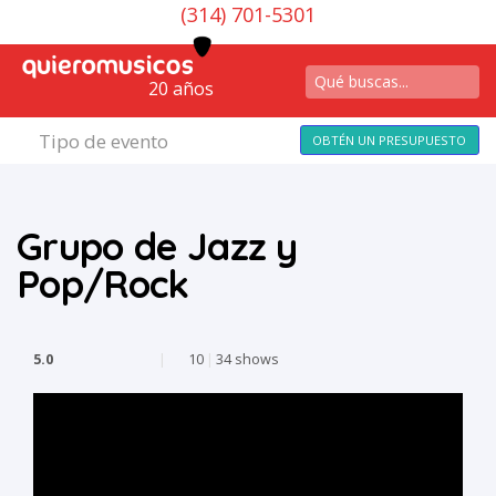
(314) 701-5301
20 años
Tipo de evento
OBTÉN UN PRESUPUESTO
Grupo de Jazz y
Pop/Rock
5.0
|
10
|
34 shows