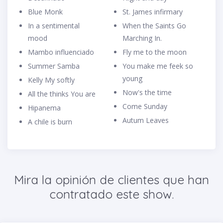
Blue Monk
St. James infirmary
In a sentimental
When the Saints Go
mood
Marching In.
Mambo influenciado
Fly me to the moon
Summer Samba
You make me feek so
young
Kelly My softly
Now's the time
All the thinks You are
Come Sunday
Hipanema
Autum Leaves
A chile is burn
Mira la opinión de clientes que han
contratado este show.