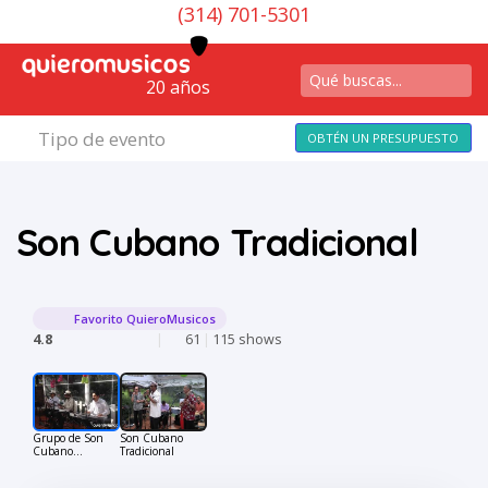
(314) 701-5301
20 años
Tipo de evento
OBTÉN UN PRESUPUESTO
Son Cubano Tradicional
Favorito QuieroMusicos
4.8
|
61
|
115 shows
Grupo de Son
Son Cubano
Cubano
Tradicional
Tradicional en
Bogotá