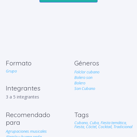
Formato
Géneros
Grupo
Folclor cubano
Bolero son
Bolero
Integrantes
Son Cubano
3 a 5 integrantes
Recomendado
Tags
para
Cubano,
Cuba,
Fiesta temática,
Fiesta,
Cóctel,
Cocktail,
Tradicional
Agrupaciones musicales
Alegría y buena onda