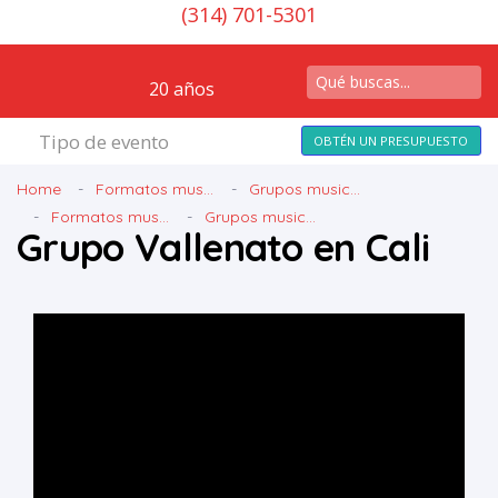
(314) 701-5301
20 años
Tipo de evento
OBTÉN UN PRESUPUESTO
Home
Formatos mus...
Grupos music...
Formatos mus...
Grupos music...
Grupo Vallenato en Cali