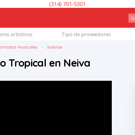
(314) 701-5301
ros artísticos
Tipo de proveedores
ormatos musicales
Solistas
po Tropical en Neiva