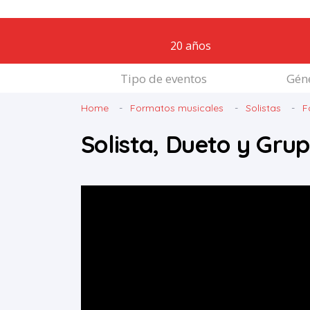
20 años
Tipo de eventos
Géne
Home
Formatos musicales
Solistas
F
Solista, Dueto y Gru