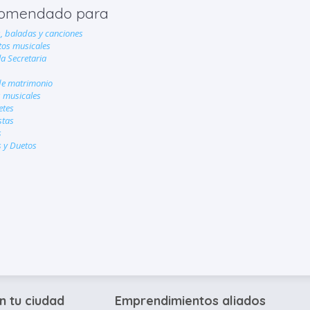
omendado para
, baladas y canciones
tos musicales
la Secretaria
de matrimonio
 musicales
etes
stas
s
s y Duetos
n tu ciudad
Emprendimientos aliados